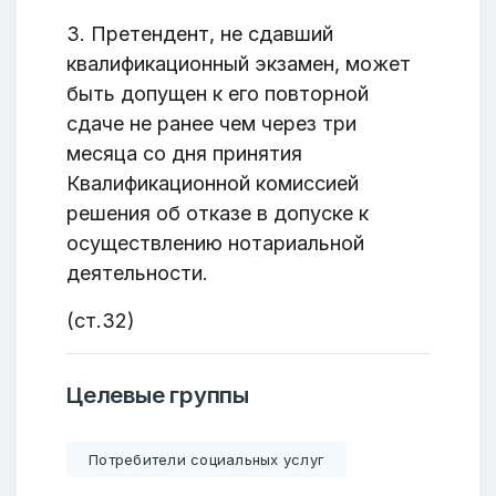
3. Претендент, не сдавший
квалификационный экзамен, может
быть допущен к его повторной
сдаче не ранее чем через три
месяца со дня принятия
Квалификационной комиссией
решения об отказе в допуске к
осуществлению нотариальной
деятельности.
(ст.32)
Добро пожаловать
Бюро социальной информации
Целевые группы
Email:
pr@basw-ngo.by
Тел./Факс:
+375 (17) 235-04-48
Потребители социальных услуг
Подпишитесь: