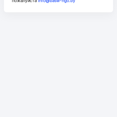
пожалуйста
info@basw-ngo.by