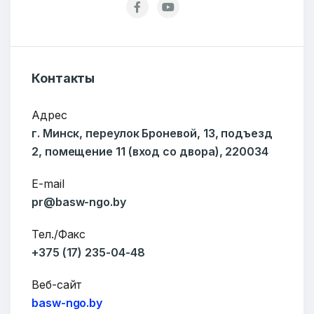
Добро пожаловать
Контакты
Бюро социальной информации
Email:
pr@basw-ngo.by
Адрес
Тел./Факс:
+375 (17) 235-04-48
г. Минск, переулок Броневой, 13, подъезд
Подпишитесь:
2, помещение 11 (вход со двора), 220034
E-mail
pr@basw-ngo.by
Тел./Факс
Ваше имя
+375 (17) 235-04-48
Веб-сайт
basw-ngo.by
E-mail