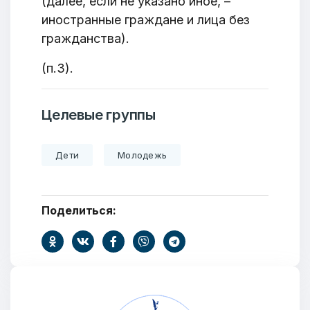
(далее, если не указано иное, –
Бюро социальной информации
иностранные граждане и лица без
Email:
pr@basw-ngo.by
гражданства).
Тел./Факс:
+375 (17) 235-04-48
(п.3).
Подпишитесь:
Целевые группы
Дети
Молодежь
Ваше имя
Поделиться:
E-mail
Тема