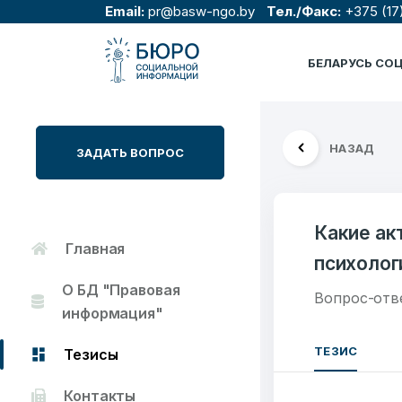
Email:
pr@basw-ngo.by
Тел./Факс:
+375 (17
БЕЛАРУСЬ СО
НАЗАД
ЗАДАТЬ ВОПРОС
Какие ак
Главная
психолог
О БД "Правовая
Вопрос-отв
информация"
ТЕЗИС
Тезисы
Контакты