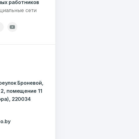
ых работников
циальные сети
7179
езисов
12
ереулок Броневой,
ОТПРАВИТЬ
ондов
 2, помещение 11
ора), 220034
o.by