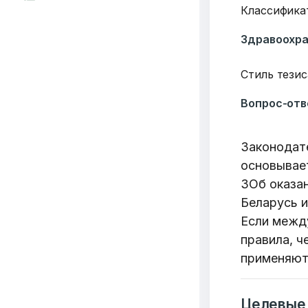
Классифика
Здравоохр
Стиль тезис
Вопрос-отв
Законодат
основывает
ЗОб оказа
Беларусь и
Если межд
правила, ч
применяют
Целевые