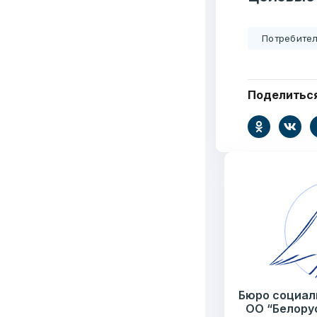
Потребител
Поделитьс
Добро
пожалов
Бюро социальной 
Email:
pr@basw-ngo
Тел./Факс:
+375 (17
Бюро социал
Подпишитесь:
ОО “Белору