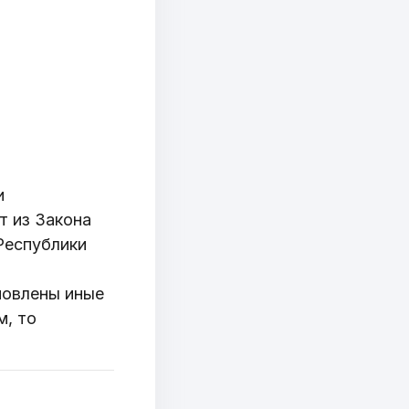
и
т из Закона
Республики
новлены иные
м, то