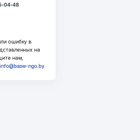
35-04-48
y
шли ошибку в
дставленных на
щите нам,
а
info@basw-ngo.by