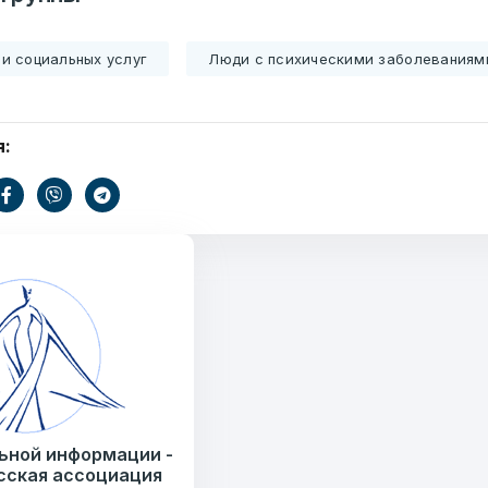
и социальных услуг
Люди с психическими заболеваниям
я:
Ваше имя
ать
E-mail
Тем
информации
.by
) 235-04-48
ьной информации -
Сообщение
сская ассоциация