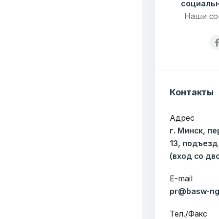
социальн
Наши со
6549
Организаций
Т
Контакты
3062
Адрес
г. Минск, п
Публикаций"
Ф
13, подъезд
(вход со дв
E-mail
pr@basw-ng
Тел./Факс