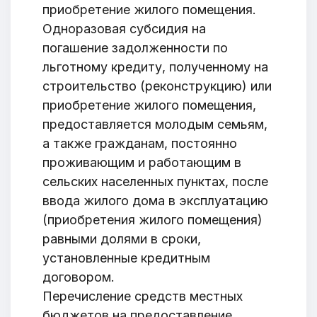
приобретение жилого помещения.
Одноразовая субсидия на
погашение задолженности по
льготному кредиту, полученному на
строительство (реконструкцию) или
приобретение жилого помещения,
предоставляется молодым семьям,
а также гражданам, постоянно
проживающим и работающим в
сельских населенных пунктах, после
ввода жилого дома в эксплуатацию
Добро пожаловать
(приобретения жилого помещения)
равными долями в сроки,
Бюро социальной информации
установленные кредитным
Email:
pr@basw-ngo.by
договором.
Тел./Факс:
+375 (17) 235-04-48
Перечисление средств местных
Подпишитесь:
бюджетов на предоставление