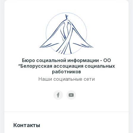
Бюро социальной информации - ОО
“Белорусская ассоциация социальных
Добро пожаловать
работников
Наши социальные сети
Бюро социальной информации
Email:
pr@basw-ngo.by
Тел./Факс:
+375 (17) 235-04-48
Подпишитесь:
Контакты