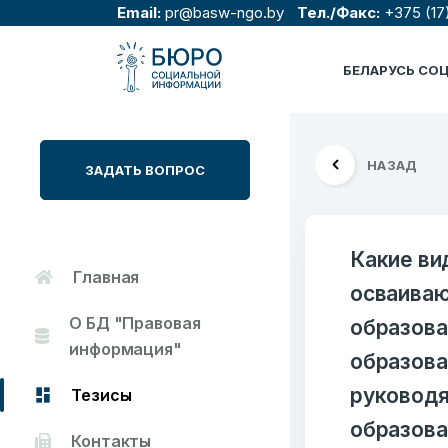
Email:
pr@basw-ngo.by
Тел./Факс:
+375 (17
БЕЛАРУСЬ СО
НАЗАД
ЗАДАТЬ ВОПРОС
Какие ви
Главная
осваиваю
О БД "Правовая
образова
информация"
образова
руководя
Тезисы
образова
Контакты