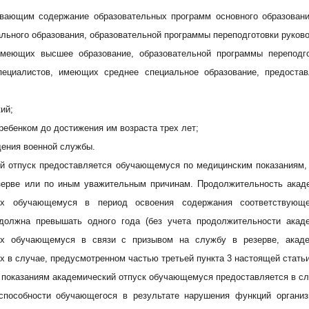
ивающим содержание образовательных программ основного образовани
льного образования, образовательной программы переподготовки руков
имеющих высшее образование, образовательной программы переподг
пециалистов, имеющих среднее специальное образование, предост
ий;
 ребенком до достижения им возраста трех лет;
дения военной службы.
ий отпуск предоставляется обучающемуся по медицинским показаниям,
зерве или по иным уважительным причинам. Продолжительность акаде
ых обучающемуся в период освоения содержания соответствующе
должна превышать одного года (без учета продолжительности акаде
х обучающемуся в связи с призывом на службу в резерве, академ
 в случае, предусмотренном частью третьей пункта 3 настоящей статьи
показаниям академический отпуск обучающемуся предоставляется в сл
способности обучающегося в результате нарушения функций организ