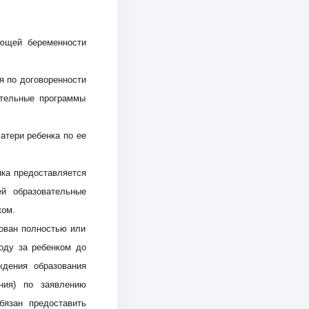
ающей беременности
 по договоренности
ательные программы
атери ребенка по ее
нка предоставляется
ей образовательные
ком.
зован полностью или
оду за ребенком до
ждения образования
ания) по заявлению
бязан предоставить