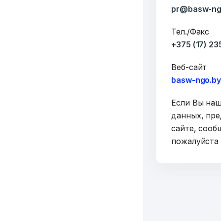
pr@basw-ng
Тел./Факс
+375 (17) 2
Веб-сайт
basw-ngo.b
Если Вы на
данных, пре
сайте, сооб
пожалуйст