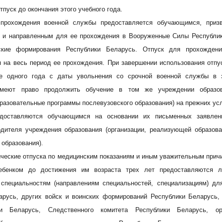
тпуск до окончания этого учебного года.
Ваше имя
 прохождения военной службы предоставляется обучающимся, приз
 и направленным для ее прохождения в Вооруженные Силы Республик
ать
ские формирования Республики Беларусь. Отпуск для прохожден
 на весь период ее прохождения. При завершении использования отпус
E-mail
Тем
информации
е одного года с даты увольнения со срочной военной службы в з
.by
меют право продолжить обучение в том же учреждении образова
) 235-04-48
азовательные программы послевузовского образования) на прежних ус
едоставляются обучающимся на основании их письменных заявле
Сообщение
одителя учреждения образования (организации, реализующей образов
 образования).
ические отпуска по медицинским показаниям и иным уважительным причи
ебенком до достижения им возраста трех лет предоставляются 
 специальностям (направлениям специальностей, специализациям) д
7179
арусь, других войск и воинских формирований Республики Беларусь, 
и Беларусь, Следственного комитета Республики Беларусь, о
езисов