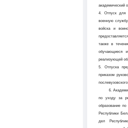
академический о
Добро
4. Отпуск для
военную службу
пожалов
войска и воин
предоставляется
Бюро социальной 
также в течени
Email:
pr@basw-ngo
обучающиеся и
Тел./Факс:
+375 (17
реализующей обр
5. Отпуска пр
Подпишитесь:
приказом руков
послевузовского
6. Академ
по уходу за р
образование по
6549
Республики Бел
дел Республик
Организаций
Т