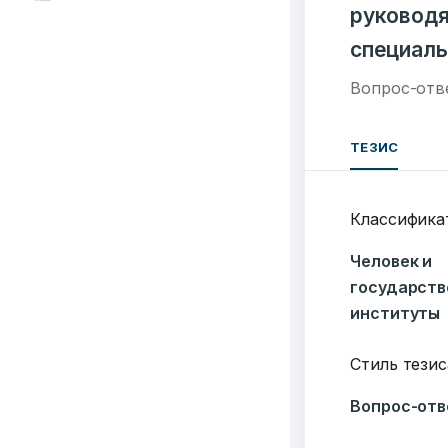
руководя
специаль
Вопрос-отв
ТЕЗИС
Классифика
Человек и
государст
институты
Стиль тезис
Вопрос-отв