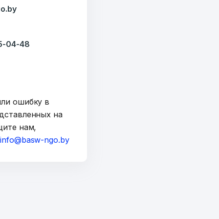
o.by
35-04-48
y
шли ошибку в
дставленных на
щите нам,
а
info@basw-ngo.by