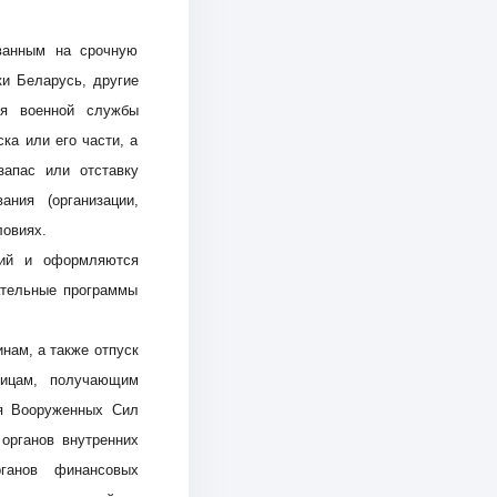
ванным на срочную
и Беларусь, другие
ия военной службы
ка или его части, а
а
апас или отставку
ния (организации,
ловиях.
ний и оформляются
ательные программы
нам, а также отпуск
лицам, получающим
ля Вооруженных Сил
органов внутренних
рганов финансовых