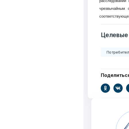
расследований 
чрезвычайным с
3062
соответствующей
Публикаций"
Ф
Целевые
Потребител
Поделитьс