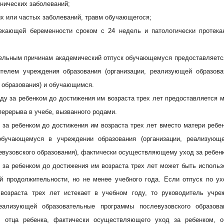
нических заболеваний;
х или частых заболеваний, травм обучающегося;
екающей беременности сроком с 24 недель и патологически протек
ельным причинам академический отпуск обучающемуся предоставляется
телем учреждения образования (организации, реализующей образов
 образования) и обучающимся.
оду за ребенком до достижения им возраста трех лет предоставляется м
ерерыва в учебе, вызванного родами.
 за ребенком до достижения им возраста трех лет вместо матери ребе
обучающемуся в учреждении образования (организации, реализующ
вузовского образования), фактически осуществляющему уход за ребен
 за ребенком до достижения им возраста трех лет может быть исполь
й продолжительности, но не менее учебного года. Если отпуск по ух
возраста трех лет истекает в учебном году, то руководитель учре
реализующей образовательные программы послевузовского образов
, отца ребенка, фактически осуществляющего уход за ребенком, о