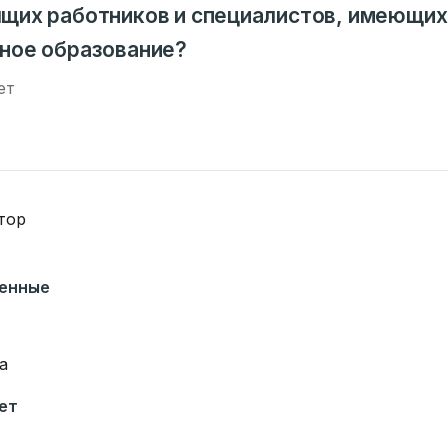
щих работников и специалистов, имеющих
ное образование?
ет
тор
венные
а
ет