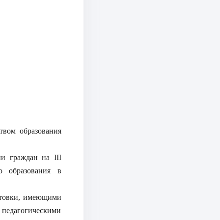
твом образования
и граждан на III
о образования в
отовки, имеющими
 педагогическими