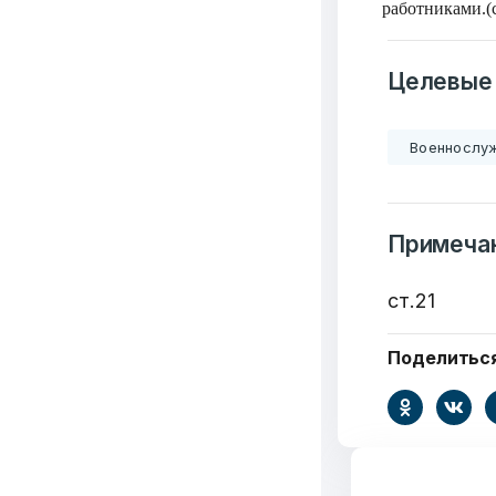
работниками.(с
Целевые
Военнослу
Примеча
ст.21
Добро
Поделитьс
пожалов
Бюро социальной 
Email:
pr@basw-ngo