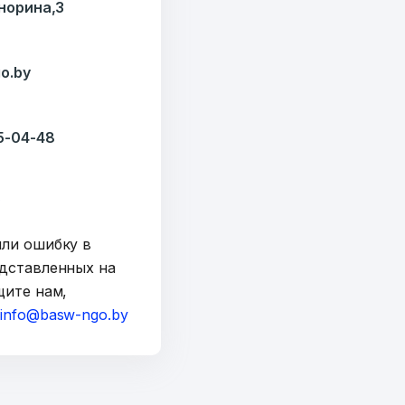
Кнорина,3
o.by
35-04-48
y
шли ошибку в
дставленных на
щите нам,
а
info@basw-ngo.by