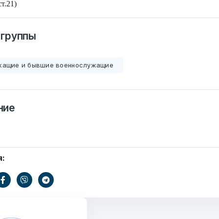
т.21)
 группы
жащие и бывшие военнослужащие
ние
Ваше имя
я:
ать
E-mail
Тем
информации
.by