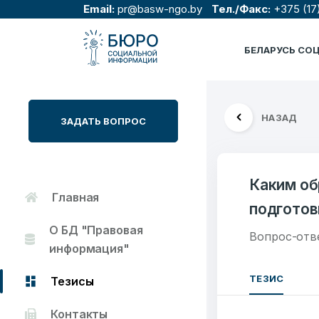
Email:
pr@basw-ngo.by
Тел./Факс:
+375 (17
БЕЛАРУСЬ СО
НАЗАД
ЗАДАТЬ ВОПРОС
Каким об
Главная
подготов
О БД "Правовая
Вопрос-отв
информация"
ТЕЗИС
Тезисы
Контакты