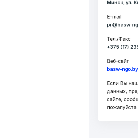
Минск, ул. 
E-mail
pr@basw-ng
Тел./Факс
+375 (17) 2
Веб-сайт
basw-ngo.b
Если Вы на
данных, пре
сайте, сооб
пожалуйст