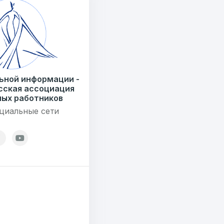
) 235-04-48
Сообщение
ьной информации -
сская ассоциация
7179
ых работников
циальные сети
езисов
12
ОТПРАВИТЬ
ондов