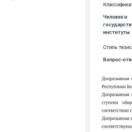
Классифика
Человек и
государст
институты
Стиль тезис
Вопрос-отв
Допризывная 
Республики Бе
Допризывная 
ступени обще
соответствии 
Допризывная 
соответствую