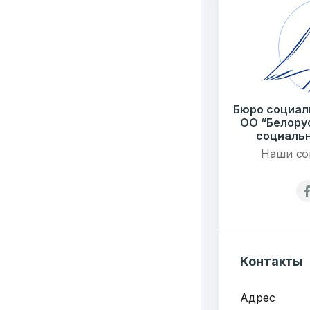
Тел./Факс:
+375 (17
Подпишитесь:
Бюро социал
ОО “Белору
6549
социальн
Наши со
Организаций
Т
3062
Публикаций"
Ф
Контакты
Адрес