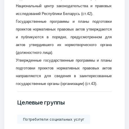
Национальный центр законодательства и правовых
исследований Республики Беларусь (ст.42).
Государственные программы и планы подготовки
проектов нормативных правовых актов утверждаются
и публикуются в порядке, предусмотренном для
актов утвердившего их нормотворческого органа
(должностного лица).
Утвержденные государственные программы и планы
подготовки проектов нормативных правовых актов
направляются для сведения в заинтересованные
Добро пожаловать
государственные органы (организации) (ст.43).
Бюро социальной информации
Целевые группы
Email:
pr@basw-ngo.by
Тел./Факс:
+375 (17) 235-04-48
Потребители социальных услуг
Подпишитесь: