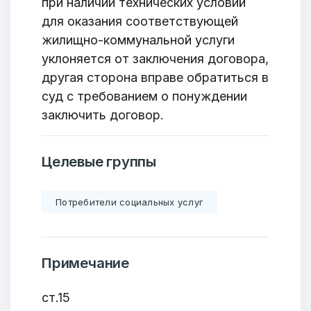
при наличии технических условий
для оказания соответствующей
жилищно-коммунальной услуги
Добро пожаловать
уклоняется от заключения договора,
другая сторона вправе обратиться в
Бюро социальной информации
суд с требованием о понуждении
Email:
pr@basw-ngo.by
заключить договор.
Тел./Факс:
+375 (17) 235-04-48
Подпишитесь:
Целевые группы
Потребители социальных услуг
Ваше имя
Примечание
E-mail
ст.15