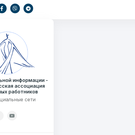
E-mail
Тем
информации
.by
) 235-04-48
Сообщение
7179
ьной информации -
сская ассоциация
езисов
ых работников
циальные сети
12
ОТПРАВИТЬ
ондов