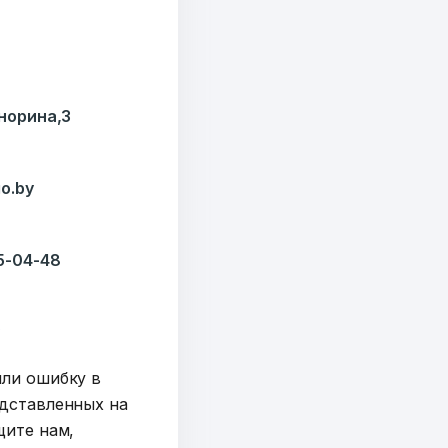
Кнорина,3
o.by
35-04-48
y
шли ошибку в
дставленных на
щите нам,