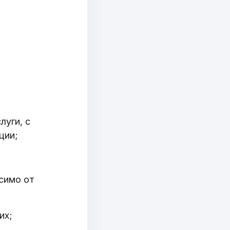
луги, с
ции;
симо от
их;