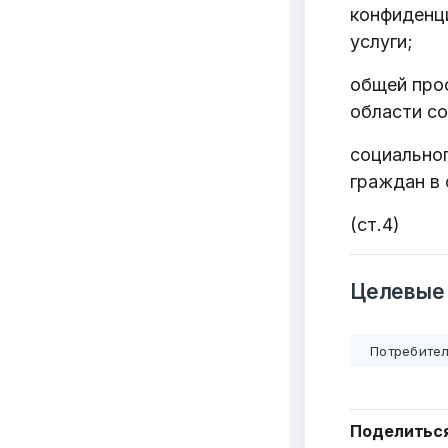
конфиденц
услуги;
общей про
области с
социальног
граждан в 
(ст.4)
Целевые
Добро
Потребител
пожалов
Поделитьс