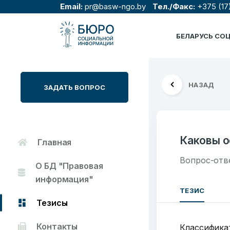
Email:
pr@basw-ngo.by
Тел./Факс:
+375 (17
БЕЛАРУСЬ СО
НАЗАД
ЗАДАТЬ ВОПРОС
Каковы о
Главная
Вопрос-отв
О БД "Правовая
информация"
ТЕЗИС
Тезисы
Контакты
Классифика