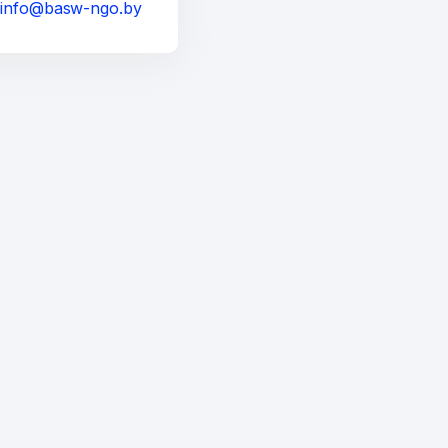
а
info@basw-ngo.by