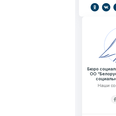
Бюро социальной 
Email:
pr@basw-ngo
Тел./Факс:
+375 (17
Подпишитесь:
6549
Бюро социал
ОО “Белору
Организаций
Т
социальн
Наши со
3062
Публикаций"
Ф