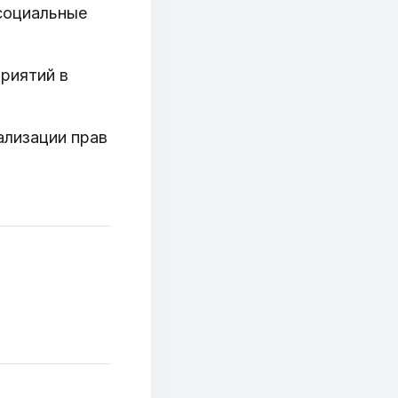
социальные
риятий в
ализации прав