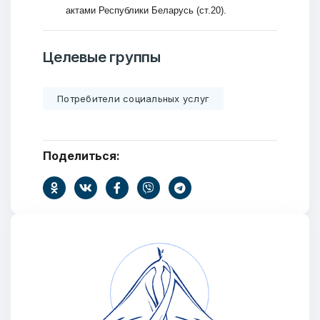
актами Республики Беларусь (ст.20).
Целевые группы
Потребители социальных услуг
Добро пожаловать
Бюро социальной информации
Поделиться:
Email:
pr@basw-ngo.by
Тел./Факс:
+375 (17) 235-04-48
Подпишитесь:
Ваше имя