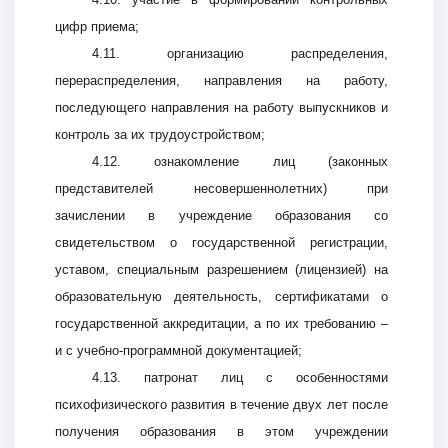
цифр приема;
4.11. организацию распределения,
перераспределения, направления на работу,
последующего направления на работу выпускников и
контроль за их трудоустройством;
4.12. ознакомление лиц (законных
представителей несовершеннолетних) при
зачислении в учреждение образования со
свидетельством о государственной регистрации,
уставом, специальным разрешением (лицензией) на
Добро пожаловать
образовательную деятельность, сертификатами о
государственной аккредитации, а по их требованию –
и с учебно-программной документацией;
Бюро социальной информации
Email:
4.13. патронат лиц с особенностями
pr@basw-ngo.by
Тел./Факс:
+375 (17) 235-04-48
психофизического развития в течение двух лет после
получения образования в этом учреждении
Подпишитесь: