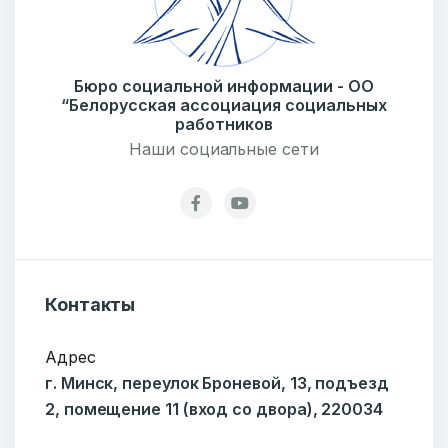
Бюро социальной информации - ОО
“Белорусская ассоциация социальных
работников
Наши социальные сети
Добро пожаловать
Бюро социальной информации
Email:
pr@basw-ngo.by
Тел./Факс:
+375 (17) 235-04-48
Контакты
Подпишитесь:
Адрес
г. Минск, переулок Броневой, 13, подъезд
2, помещение 11 (вход со двора), 220034
Ваше имя