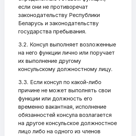
если они не противоречат
законодательству Республики
Беларусь и законодательству
Добро пожаловать
государства пребывания.
Бюро социальной информации
3.2. Консул выполняет возложенные
Email:
pr@basw-ngo.by
на него функции лично или поручает
Тел./Факс:
+375 (17) 235-04-48
их выполнение другому
Подпишитесь:
консульскому должностному лицу.
3.3. Если консул по какой-либо
причине не может выполнять свои
функции или должность его
временно вакантная, исполнение
Ваше имя
обязанностей консула возлагается
на другое консульское должностное
лицо либо на одного из членов