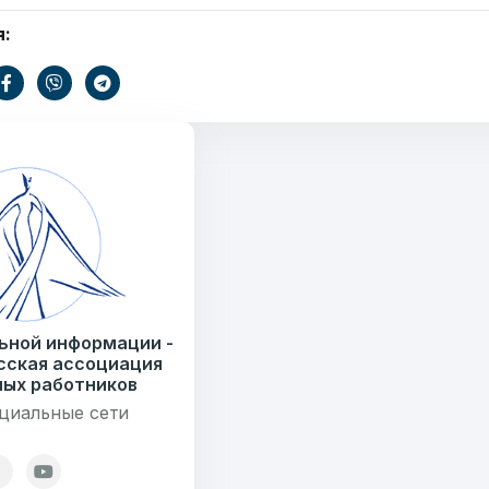
я:
Ваше имя
ать
E-mail
Тем
информации
.by
ьной информации -
) 235-04-48
сская ассоциация
ых работников
Сообщение
циальные сети