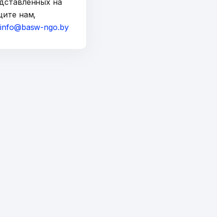
дставленных на
щите нам,
а
info@basw-ngo.by