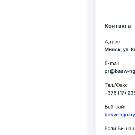
6549
Контакты
Организаций
Т
Адрес
3062
Минск, ул. 
Публикаций"
Ф
E-mail
pr@basw-ng
Тел./Факс
+375 (17) 2
Веб-сайт
basw-ngo.b
Если Вы на