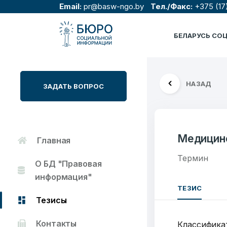
Email:
pr@basw-ngo.by
Тел./Факс:
+375 (17
БЕЛАРУСЬ СО
НАЗАД
ЗАДАТЬ ВОПРОС
Медицин
Главная
Термин
О БД "Правовая
информация"
ТЕЗИС
Тезисы
Контакты
Классифика