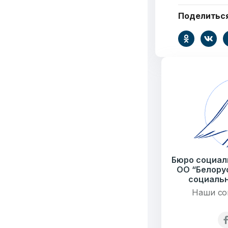
Поделитьс
Добро
пожалов
Бюро социальной 
Email:
pr@basw-ngo
Бюро социал
Тел./Факс:
+375 (17
ОО “Белору
Подпишитесь:
социальн
Наши со