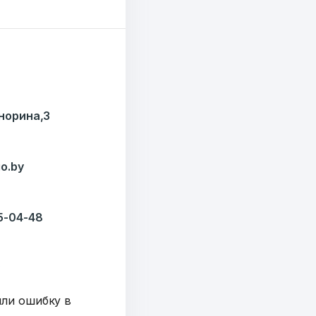
7179
езисов
12
Кнорина,3
ОТПРАВИТЬ
ондов
o.by
35-04-48
y
шли ошибку в