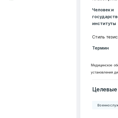
Человек и
государст
институты
Стиль тезис
Термин
Медицинское об
установления ди
Целевые
Военнослу