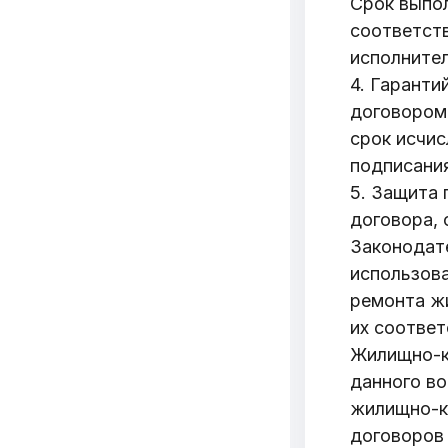
Срок выпо
соответст
исполнител
4. Гаранти
договором 
срок исчис
Добро
подписания
пожалов
5. Защита 
договора,
Законодате
Бюро социальной 
использова
Email:
pr@basw-ngo
ремонта жи
Тел./Факс:
+375 (17
их соотве
Подпишитесь:
Жилищно-ко
данного во
жилищно-к
договоров