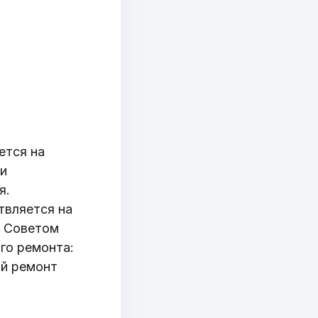
ется на
ми
я.
твляется на
м Советом
го ремонта:
ый ремонт