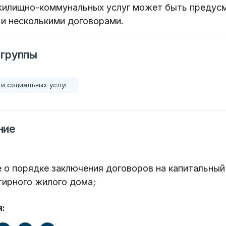
жилищно-коммунальных услуг может быть предусм
7179
 и несколькими договорами.
езисов
 группы
12
и социальных услуг
ОТПРАВИТЬ
ондов
ние
 о порядке заключения договоров на капитальный
тирного жилого дома;
я: