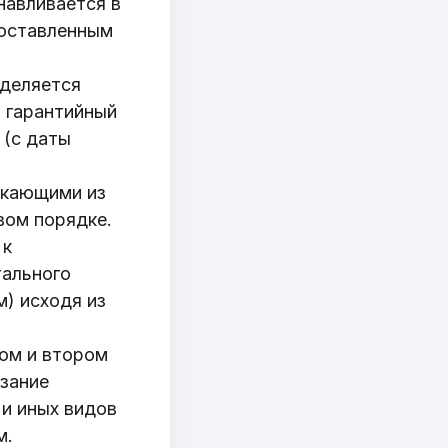
навливается в
составленным
еделяется
й гарантийный
 (с даты
екающими из
вом порядке.
 к
а
тального
) исходя из
вом и втором
азание
и иных видов
м.