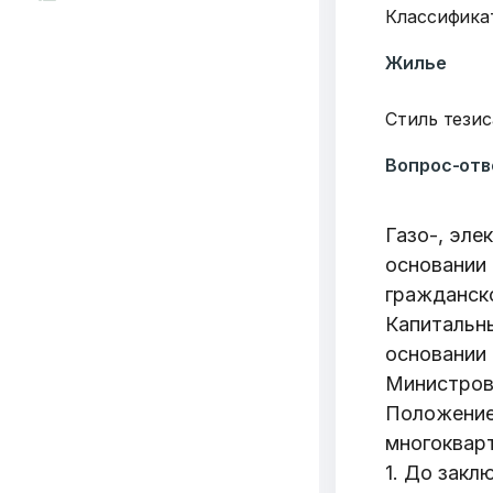
Классифика
Жилье
Стиль тезис
Вопрос-отв
Газо-, эле
основании 
гражданск
Капитальн
основании
Министров 
Положение
многоквар
1. До закл