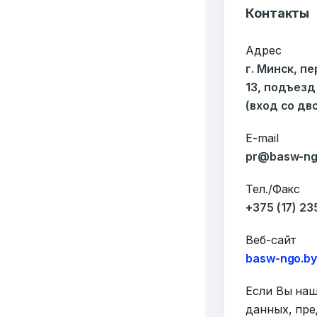
Контакты
Адрес
г. Минск, п
13, подъезд
(вход со дв
E-mail
pr@basw-ng
Тел./Факс
+375 (17) 2
Веб-сайт
basw-ngo.b
Если Вы на
данных, пре