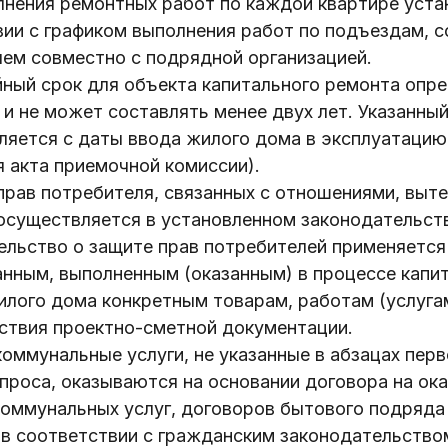
лнения ремонтных работ по каждой квартире уста
вии с графиком выполнения работ по подъездам, 
ем совместно с подрядной организацией.
йный срок для объекта капитального ремонта опр
и не может составлять менее двух лет. Указанны
ляется с даты ввода жилого дома в эксплуатацию
Ваше имя
 акта приемочной комиссии).
ать
прав потребителя, связанных с отношениями, выт
 осуществляется в установленном законодательст
льство о защите прав потребителей применяется
E-mail
Тем
информации
нным, выполненным (оказанным) в процессе капи
.by
лого дома конкретным товарам, работам (услугам
) 235-04-48
тствия проектно-сметной документации.
Сообщение
ммунальные услуги, не указанные в абзацах пер
проса, оказываются на основании договора на ок
оммунальных услуг, договоров бытового подряда 
 в соответствии с гражданским законодательство