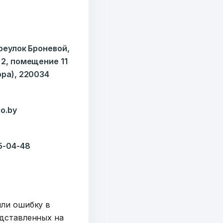
ереулок Броневой,
 2, помещение 11
ора), 220034
o.by
35-04-48
y
шли ошибку в
дставленных на