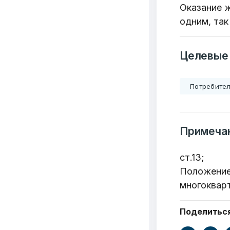
Оказание 
6549
одним, так
Организаций
Т
Целевые
3062
Потребител
Публикаций"
Ф
Примеча
ст.13;
Положение
многоквар
Поделитьс