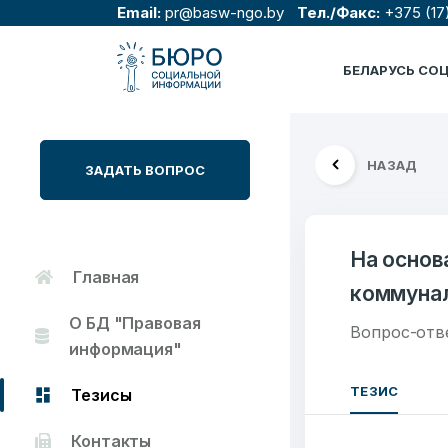
Email:
pr@basw-ngo.by
Тел./Факс:
+375 (17
БЕЛАРУСЬ СО
НАЗАД
ЗАДАТЬ ВОПРОС
На основ
Главная
коммунал
О БД "Правовая
Вопрос-отв
информация"
ТЕЗИС
Тезисы
Контакты