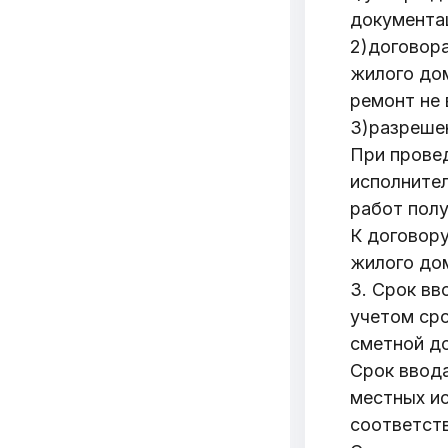
документа
2)договора
жилого дом
ремонт не 
3)разреше
При прове
исполните
работ полу
К договору
жилого дом
3. Срок вв
учетом сро
сметной д
Срок ввод
местных и
соответст