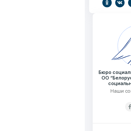
Бюро социал
ОО “Белору
социальн
Наши со