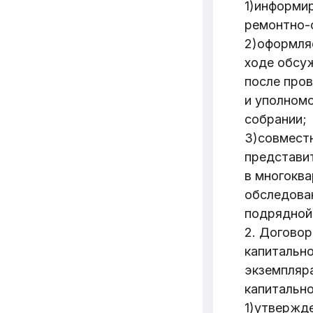
1)информир
ремонтно-с
2)оформля
ходе обсуж
после про
и уполном
собрании;
3)совмест
представи
в многокв
обследова
подрядной
2. Договор
капитально
экземпляра
капитально
1)утвержд