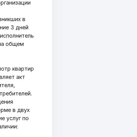
организации
зникших в
ние 3 дней
 исполнитель
на общем
отр квартир
вляет акт
теля,
требителей.
дения
рме в двух
е услуг по
аличии: