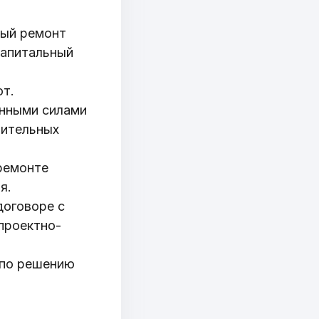
ный ремонт
капитальный
от.
енными силами
оительных
ремонте
я.
договоре с
проектно-
 по решению