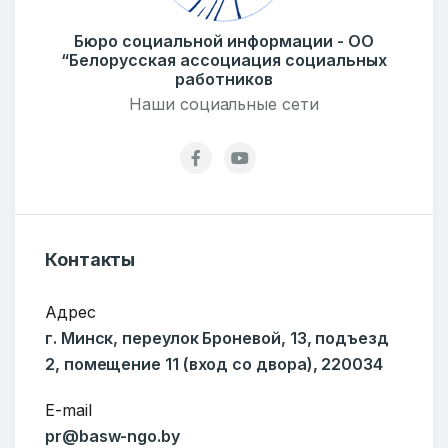
Бюро социальной информации - ОО
“Белорусская ассоциация социальных
работников
Наши социальные сети
Добро пожаловать
Бюро социальной информации
Email:
pr@basw-ngo.by
Тел./Факс:
+375 (17) 235-04-48
Контакты
Подпишитесь:
Адрес
г. Минск, переулок Броневой, 13, подъезд
2, помещение 11 (вход со двора), 220034
E-mail
Ваше имя
pr@basw-ngo.by