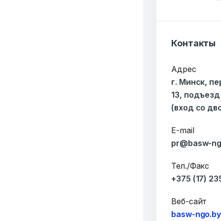
6549
Контакты
Организаций
Т
Адрес
г. Минск, п
3062
13, подъезд
(вход со дв
Публикаций"
Ф
E-mail
pr@basw-ng
Тел./Факс
+375 (17) 2
Веб-сайт
basw-ngo.b