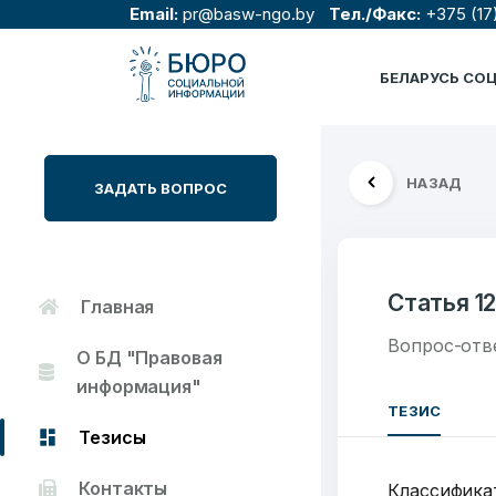
Email:
pr@basw-ngo.by
Тел./Факс:
+375 (17
БЕЛАРУСЬ СО
НАЗАД
ЗАДАТЬ ВОПРОС
Статья 12
Главная
Вопрос-отв
О БД "Правовая
информация"
ТЕЗИС
Тезисы
Контакты
Классифика