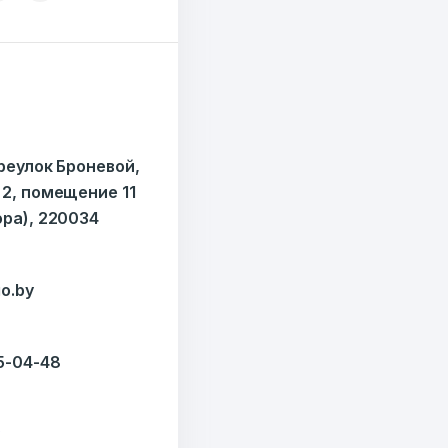
7179
езисов
ереулок Броневой,
12
 2, помещение 11
ОТПРАВИТЬ
ора), 220034
ондов
o.by
35-04-48
y