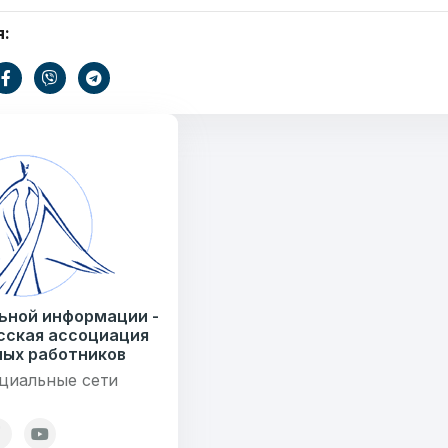
я:
Ваше имя
ать
E-mail
Тем
информации
ьной информации -
.by
сская ассоциация
) 235-04-48
ых работников
циальные сети
Сообщение