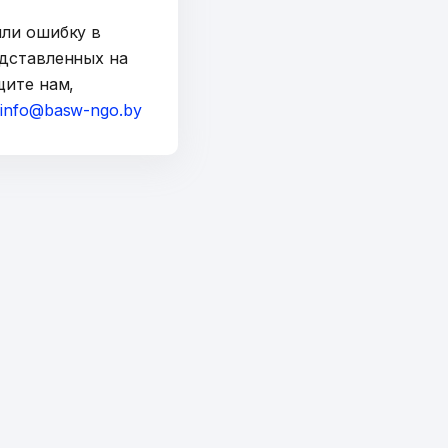
шли ошибку в
дставленных на
щите нам,
а
info@basw-ngo.by