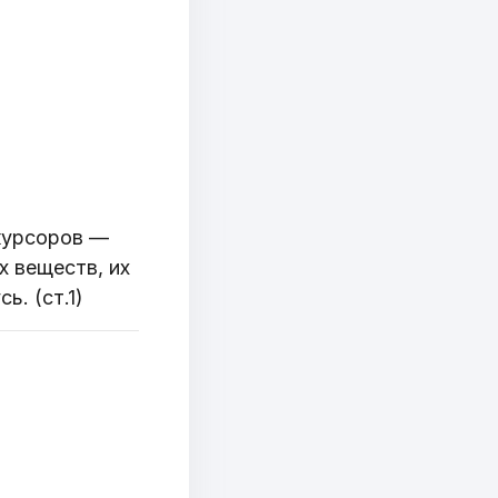
екурсоров —
х веществ, их
. (ст.1)