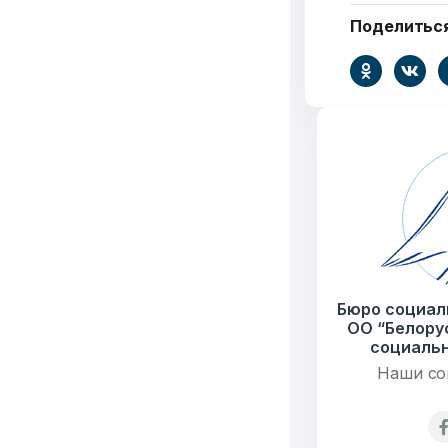
Поделитьс
Добро
пожалов
Бюро социальной 
Email:
pr@basw-ngo
Бюро социал
Тел./Факс:
+375 (17
ОО “Белору
Подпишитесь:
социальн
Наши со