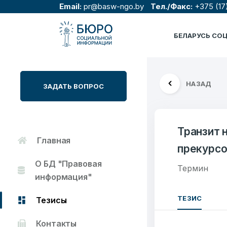
Email:
pr@basw-ngo.by
Тел./Факс:
+375 (17
БЕЛАРУСЬ СО
НАЗАД
ЗАДАТЬ ВОПРОС
Транзит 
Главная
прекурс
О БД "Правовая
Термин
информация"
ТЕЗИС
Тезисы
Контакты