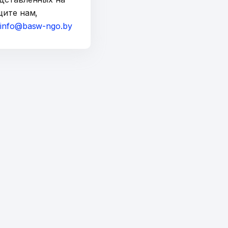
щите нам,
а
info@basw-ngo.by