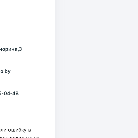
7179
езисов
12
Кнорина,3
ОТПРАВИТЬ
ондов
o.by
35-04-48
y
шли ошибку в
дставленных на