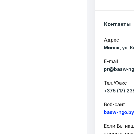
6549
Контакты
Организаций
Т
Адрес
3062
Минск, ул. 
Публикаций"
Ф
E-mail
pr@basw-ng
Тел./Факс
+375 (17) 2
Веб-сайт
basw-ngo.b
Если Вы на
данных, пре