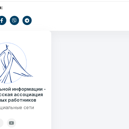
я:
Ваше имя
ать
E-mail
Тем
информации
.by
ьной информации -
) 235-04-48
сская ассоциация
ых работников
Сообщение
циальные сети