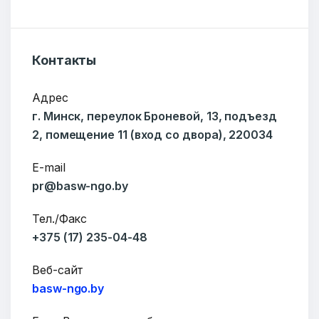
Добро пожаловать
Контакты
Бюро социальной информации
Адрес
Email:
pr@basw-ngo.by
г. Минск, переулок Броневой, 13, подъезд
Тел./Факс:
+375 (17) 235-04-48
2, помещение 11 (вход со двора), 220034
Подпишитесь:
E-mail
pr@basw-ngo.by
Тел./Факс
Ваше имя
+375 (17) 235-04-48
Веб-сайт
basw-ngo.by
E-mail