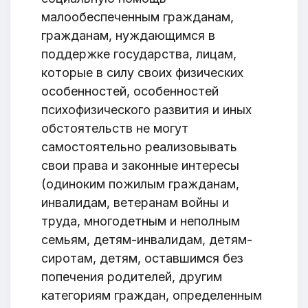
малообеспеченным гражданам,
гражданам, нуждающимся в
поддержке государства, лицам,
которые в силу своих физических
особенностей, особенностей
психофизического развития и иных
обстоятельств не могут
Добро пожаловать
самостоятельно реализовывать
свои права и законные интересы
Бюро социальной информации
(одиноким пожилым гражданам,
Email:
pr@basw-ngo.by
инвалидам, ветеранам войны и
Тел./Факс:
+375 (17) 235-04-48
труда, многодетным и неполным
Подпишитесь:
семьям, детям-инвалидам, детям-
сиротам, детям, оставшимся без
попечения родителей, другим
категориям граждан, определенным