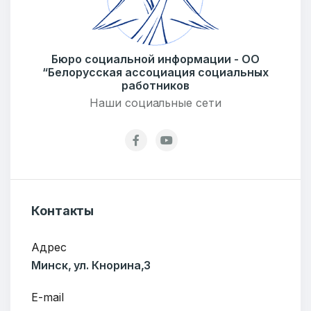
Бюро социальной информации - ОО
“Белорусская ассоциация социальных
работников
Наши социальные сети
Добро пожаловать
Бюро социальной информации
Email:
pr@basw-ngo.by
Тел./Факс:
+375 (17) 235-04-48
Подпишитесь:
Контакты
Адрес
Минск, ул. Кнорина,3
Ваше имя
E-mail