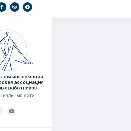
Ваше имя
ать
E-mail
Тем
информации
ьной информации -
.by
сская ассоциация
) 235-04-48
ых работников
циальные сети
Сообщение