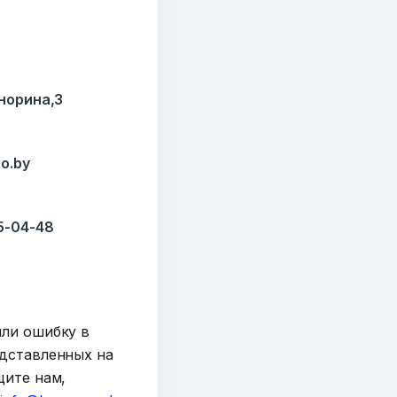
7179
езисов
Кнорина,3
12
ОТПРАВИТЬ
ондов
o.by
35-04-48
y
шли ошибку в
дставленных на
щите нам,