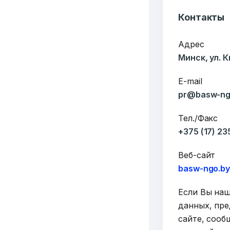
6549
Контакты
Организаций
Т
Адрес
Минск, ул. 
3062
E-mail
Публикаций"
Ф
pr@basw-ng
Тел./Факс
+375 (17) 2
Веб-сайт
basw-ngo.b
Если Вы на
данных, пре
сайте, сооб