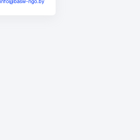
а
info@basw-ngo.by