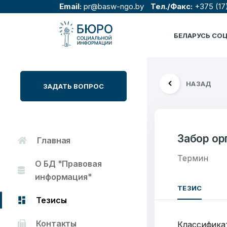
Email:
pr@basw-ngo.by
Тел./Факс:
+375 (17
БЕЛАРУСЬ СО
НАЗАД
ЗАДАТЬ ВОПРОС
Забор ор
Главная
Термин
О БД "Правовая
информация"
ТЕЗИС
Тезисы
Контакты
Классифика