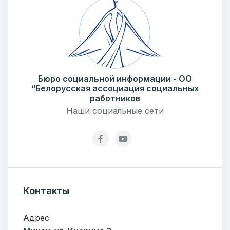
Бюро социальной информации - ОО
“Белорусская ассоциация социальных
Добро пожаловать
работников
Наши социальные сети
Бюро социальной информации
Email:
pr@basw-ngo.by
Тел./Факс:
+375 (17) 235-04-48
Подпишитесь:
Контакты
Адрес