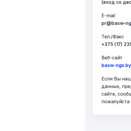
(вход со дв
E-mail
pr@basw-ng
Тел./Факс
+375 (17) 2
Веб-сайт
basw-ngo.b
Если Вы на
данных, пре
сайте, сооб
пожалуйст