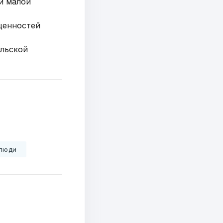
й малой
ценностей
ельской
люди
а