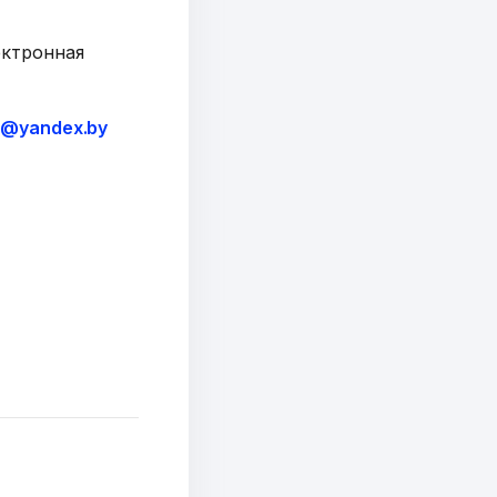
ектронная
sh@yandex.by