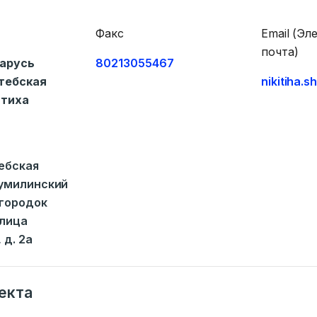
Факс
Email (Эл
почта)
арусь
80213055467
тебская
nikitiha.
итиха
тебская
умилинский
огородок
улица
 д. 2а
екта