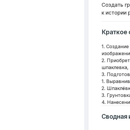
Создать г
к истории 
Краткое 
1. Создани
изображени
2. Приобре
шпаклевка, 
3. Подгото
1. Выравни
2. Шпаклёвк
3. Грунтовк
4. Нанесени
Сводная 