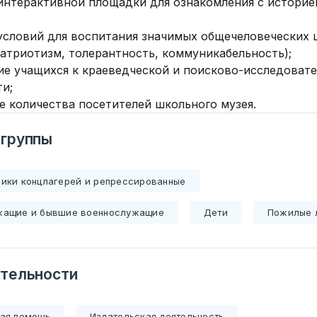
 интерактивной площадки для ознакомления с историе
 условий для воспитания значимых общечеловеческих 
патриотизм, толерантность, коммуникабельность);
ие учащихся к краеведческой и поисково-исследоват
ти;
е количества посетителей школьного музея.
 группы
ики концлагерей и репрессированные
жащие и бывшие военнослужащие
Ваше имя
Дети
Пожилые 
ать
тельности
E-mail
Тем
информации
.by
ная помощь
Издательская деятельность