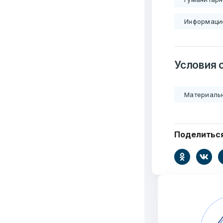
Тел./Факс:
+375 (17
Информаци
Подпишитесь:
Условия 
6549
Материаль
Организаций
Т
Поделитьс
3062
Публикаций"
Ф