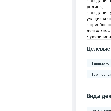
- создание
родины;
- создание
учащихся (
- приобщен
деятельнос
- увеличени
Целевые
Бывшие узн
Добро
Военнослу
пожалов
Виды дея
Бюро социальной 
Email:
pr@basw-ngo
Гуманитар