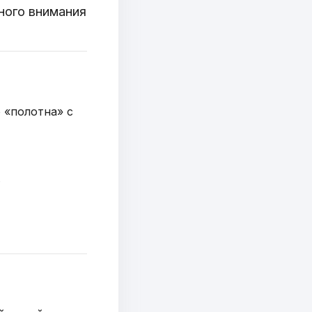
ного внимания
 «полотна» с
.