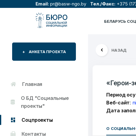
Email:
pr@basw-ngo.by
Тел./Факс:
+375 (17
БЕЛАРУСЬ СО
НАЗАД
+
АНКЕТА ПРОЕКТА
«Герои-з
Главная
Период ос
О БД "Социальные
Веб-сайт
:
n
проекты"
Дата запол
Соцпроекты
О СОЦИАЛЬН
Контакты