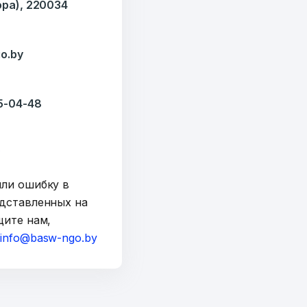
ора), 220034
o.by
35-04-48
y
шли ошибку в
дставленных на
щите нам,
а
info@basw-ngo.by