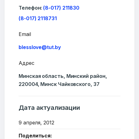
Телефон:
(8-017) 211830
(8-017) 2118731
Email
blesslove@tut.by
Адрес
Минская область, Минский район,
Добро пожаловать
220004, Минск Чайковского, 37
Бюро социальной информации
Email:
pr@basw-ngo.by
Дата актуализации
Тел./Факс:
+375 (17) 235-04-48
9 апреля, 2012
Подпишитесь:
Поделиться: