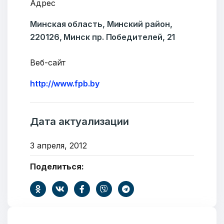
Адрес
Бюро социальной информации
Минская область, Минский район,
Email:
pr@basw-ngo.by
220126, Минск пр. Победителей, 21
Тел./Факс:
+375 (17) 235-04-48
Подпишитесь:
Веб-сайт
http://www.fpb.by
Ваше имя
Дата актуализации
3 апреля, 2012
Поделиться:
E-mail
Тема