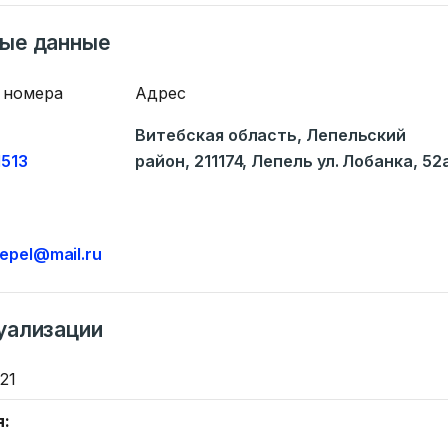
ные данные
 номера
Адрес
Витебская область, Лепельский
Ваше имя
1513
район, 211174, Лепель ул. Лобанка, 52
ать
E-mail
Тем
lepel@mail.ru
информации
.by
) 235-04-48
уализации
Сообщение
21
я: