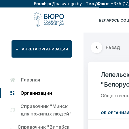
Email:
pr@basw-ngo.by
Тел./Факс:
+375 (17
БЕЛАРУСЬ СО
НАЗАД
+
АНКЕТА ОРГАНИЗАЦИИ
Лепельск
Главная
"Белорус
Организации
Общественн
Справочник "Минск
ОБ ОРГАНИЗ
для пожилых людей"
Справочник "Витебск