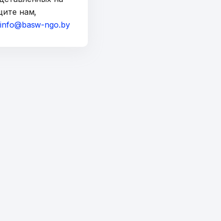
щите нам,
а
info@basw-ngo.by