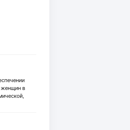
еспечении
 женщин в
мической,