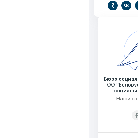
6549
Организаций
Т
3062
Публикаций"
Ф
Бюро социал
ОО “Белору
социальн
Наши со