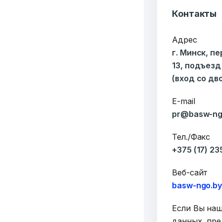
Контакты
Адрес
г. Минск, п
13, подъезд
(вход со дв
E-mail
pr@basw-ng
Тел./Факс
+375 (17) 2
Веб-сайт
basw-ngo.b
Если Вы на
данных, пре