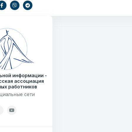
7179
езисов
12
ОТПРАВИТЬ
ондов
ьной информации -
сская ассоциация
ых работников
циальные сети