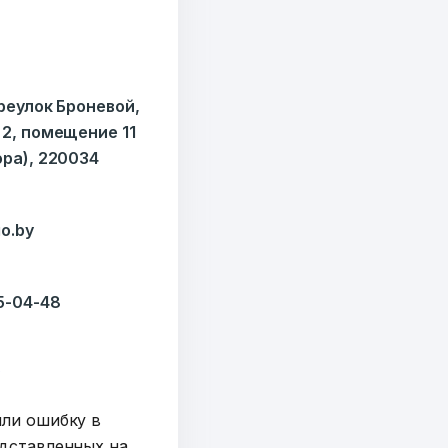
ереулок Броневой,
 2, помещение 11
ора), 220034
o.by
35-04-48
y
шли ошибку в
дставленных на