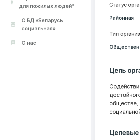
Статус орг
для пожилых людей"
Районная
О БД «Беларусь
социальная»
Тип органи
О нас
Обществен
Цель орг
Содействие
достойног
обществе,
социальной
Целевые