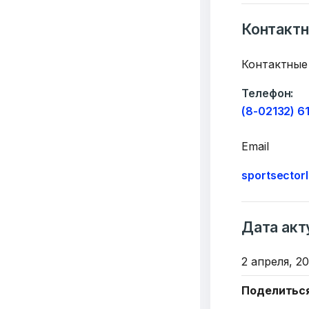
Контакт
Контактные
Телефон:
Добро
(8-02132) 6
пожалов
Email
sportsector
Бюро социальной 
Email:
pr@basw-ngo
Тел./Факс:
+375 (17
Дата акт
Подпишитесь:
2 апреля, 20
Поделитьс