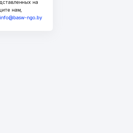
дставленных на
щите нам,
а
info@basw-ngo.by