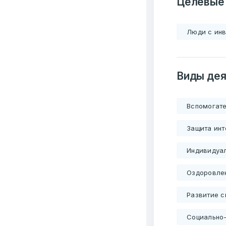
Целевые
Люди с ин
Виды дея
Вспомогат
Защита ин
Индивидуал
Оздоровле
Развитие с
Социально