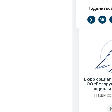
Поделитьс
6549
Организаций
Т
3062
Публикаций"
Ф
Бюро социал
ОО “Белору
социальн
Наши со