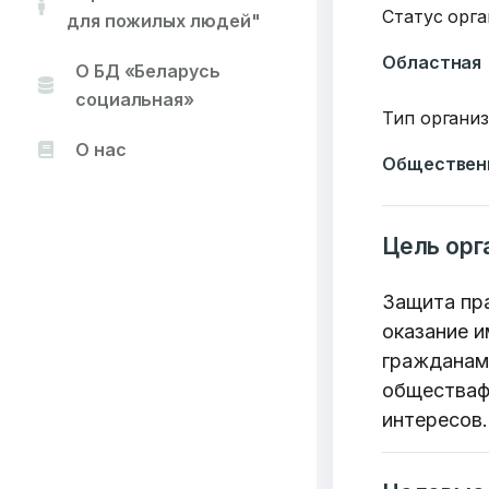
Статус орг
для пожилых людей"
Областная
О БД «Беларусь
социальная»
Тип органи
О нас
Обществен
Цель орг
Защита пра
оказание и
гражданам
обществаф
интересов.