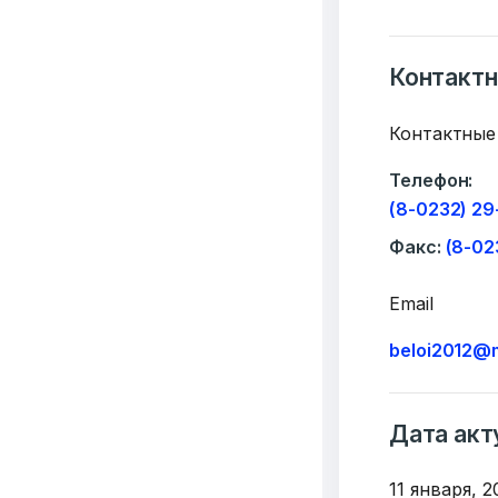
Контакт
Контактные
Добро
Телефон:
(8-0232) 29
пожалов
Факс:
(8-02
Бюро социальной 
Email
Email:
pr@basw-ngo
beloi2012@m
Тел./Факс:
+375 (17
Подпишитесь:
Дата акт
11 января, 2