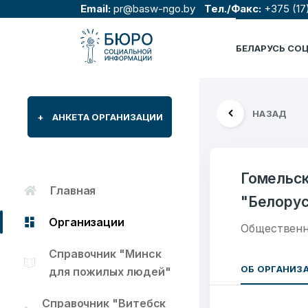
Email:
pr@basw-ngo.by
Тел./Факс:
+375 (17
БЕЛАРУСЬ СО
НАЗАД
+
АНКЕТА ОРГАНИЗАЦИИ
Гомельск
Главная
"Белорус
Организации
Общественн
Справочник "Минск
ОБ ОРГАНИЗ
для пожилых людей"
Справочник "Витебск