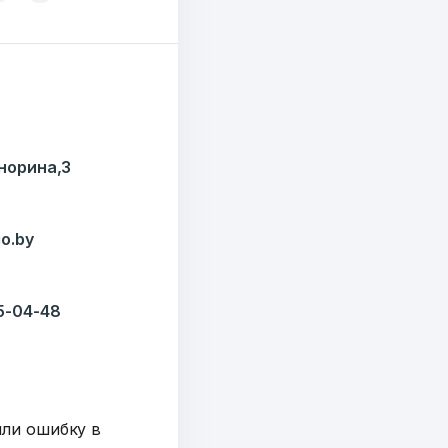
Кнорина,3
o.by
35-04-48
y
шли ошибку в