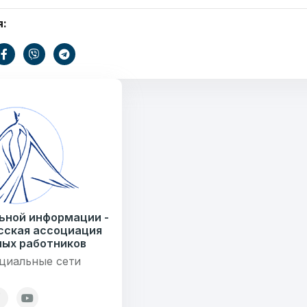
я:
7179
езисов
12
ОТПРАВИТЬ
ондов
ьной информации -
сская ассоциация
ых работников
циальные сети