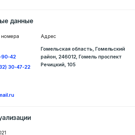
ные данные
 номера
Адрес
Ваше имя
Гомельская область, Гомельский
-90-42
район, 246012, Гомель проспект
ать
Речицкий, 105
32) 30-47-22
E-mail
Тем
информации
.by
ail.ru
) 235-04-48
Сообщение
уализации
021