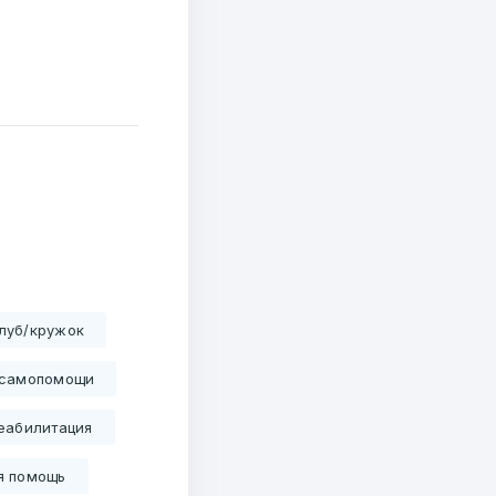
луб/кружок
 самопомощи
еабилитация
я помощь