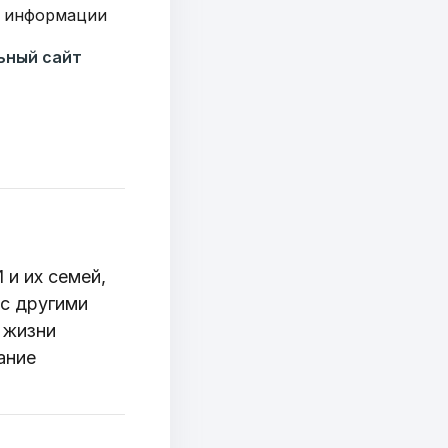
 информации
ьный сайт
 и их семей,
 с другими
 жизни
ание