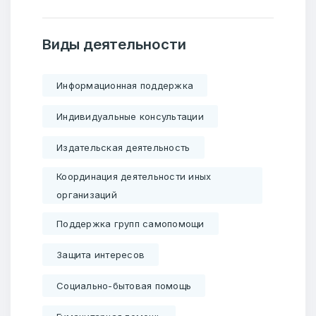
Виды деятельности
Информационная поддержка
Индивидуальные консультации
Издательская деятельность
Координация деятельности иных
организаций
Поддержка групп самопомощи
Добро пожаловать
Защита интересов
Бюро социальной информации
Email:
pr@basw-ngo.by
Социально-бытовая помощь
Тел./Факс:
+375 (17) 235-04-48