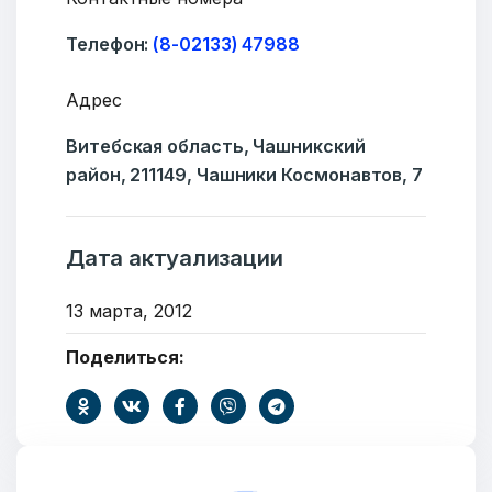
Телефон:
(8-02133) 47988
Адрес
Витебская область, Чашникский
район, 211149, Чашники Космонавтов, 7
Добро пожаловать
Дата актуализации
Бюро социальной информации
13 марта, 2012
Email:
pr@basw-ngo.by
Тел./Факс:
+375 (17) 235-04-48
Поделиться:
Подпишитесь: