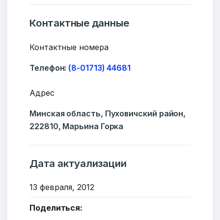
Контактные данные
Контактные номера
Телефон:
(8-01713) 44681
Адрес
Минская область, Пуховичский район,
Добро пожаловать
222810, Марьина Горка
Бюро социальной информации
Дата актуализации
Email:
pr@basw-ngo.by
Тел./Факс:
+375 (17) 235-04-48
13 февраля, 2012
Подпишитесь:
Поделиться: