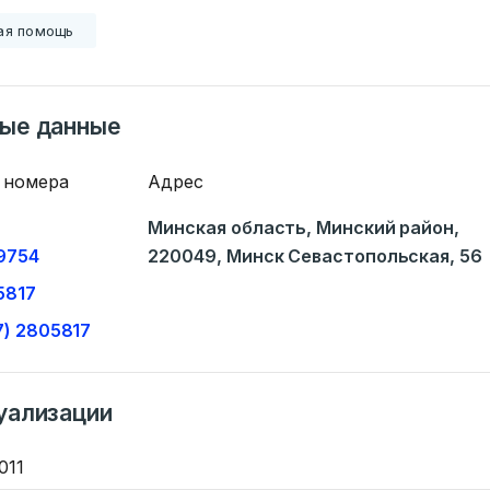
ая помощь
ные данные
 номера
Адрес
Минская область, Минский район,
09754
220049, Минск Севастопольская, 56
5817
7) 2805817
уализации
Ваше имя
011