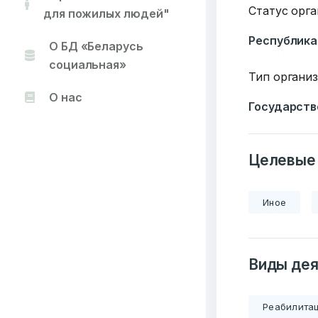
Статус орг
для пожилых людей"
Республика
О БД «Беларусь
социальная»
Тип органи
О нас
Государств
Целевые
Иное
Виды дея
Реабилита