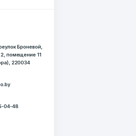
ереулок Броневой,
 2, помещение 11
ора), 220034
o.by
35-04-48
y