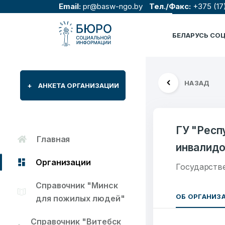
Email:
pr@basw-ngo.by
Тел./Факс:
+375 (17
БЕЛАРУСЬ СО
НАЗАД
+
АНКЕТА ОРГАНИЗАЦИИ
ГУ "Респ
Главная
инвалидо
Организации
Государств
Справочник "Минск
ОБ ОРГАНИЗ
для пожилых людей"
Справочник "Витебск