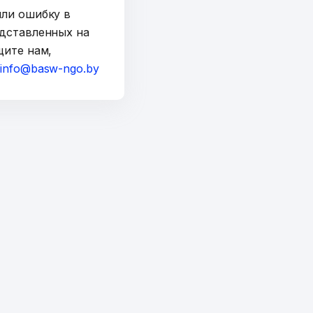
шли ошибку в
дставленных на
щите нам,
а
info@basw-ngo.by