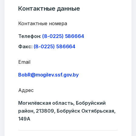
Контактные данные
Контактные номера
Телефон:
(8-0225) 586664
Факс:
(8-0225) 586664
Email
BobR@mogilev.ssf.gov.by
Адрес
Добро пожаловать
Могилёвская область, Бобруйский
район, 213809, Бобруйск Октябрьская,
Бюро социальной информации
149А
Email:
pr@basw-ngo.by
Тел./Факс:
+375 (17) 235-04-48