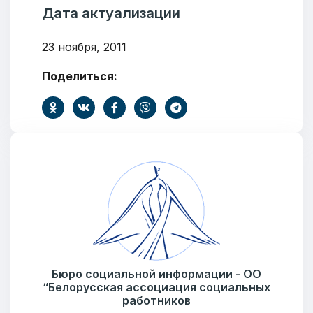
Подпишитесь:
Дата актуализации
23 ноября, 2011
Поделиться:
Ваше имя
E-mail
Тема
Бюро социальной информации - ОО
“Белорусская ассоциация социальных
работников
Сообщение