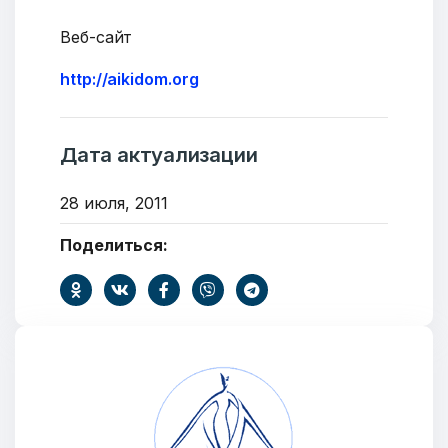
Веб-сайт
http://aikidom.org
Дата актуализации
Добро пожаловать
28 июля, 2011
Бюро социальной информации
Поделиться:
Email:
pr@basw-ngo.by
Тел./Факс:
+375 (17) 235-04-48
Подпишитесь:
Ваше имя