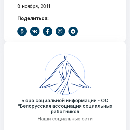
8 ноября, 2011
Добро пожаловать
Поделиться:
Бюро социальной информации
Email:
pr@basw-ngo.by
Тел./Факс:
+375 (17) 235-04-48
Подпишитесь:
Ваше имя
Бюро социальной информации - ОО
“Белорусская ассоциация социальных
работников
Наши социальные сети
E-mail