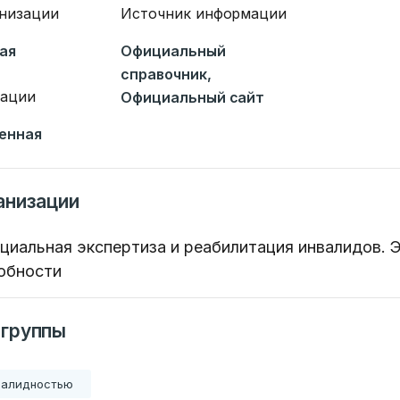
анизации
Источник информации
ая
Официальный
справочник,
зации
Официальный сайт
енная
анизации
иальная экспертиза и реабилитация инвалидов. 
обности
 группы
валидностью