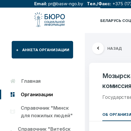
Email:
pr@basw-ngo.by
Тел./Факс:
+375 (17
БЕЛАРУСЬ СО
НАЗАД
+
АНКЕТА ОРГАНИЗАЦИИ
Мозырска
Главная
комисси
Организации
Государств
Справочник "Минск
ОБ ОРГАНИЗ
для пожилых людей"
Справочник "Витебск