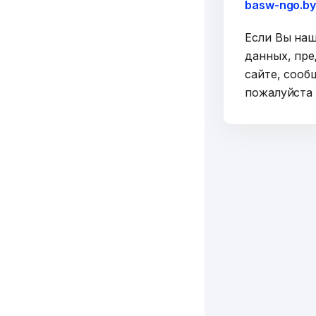
basw-ngo.b
Если Вы на
данных, пре
сайте, сооб
пожалуйст