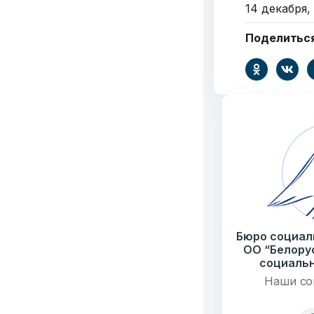
14 декабря,
пожалов
Поделитьс
Бюро социальной 
Email:
pr@basw-ngo
Тел./Факс:
+375 (17
Подпишитесь:
6549
Бюро социал
Организаций
Т
ОО “Белору
социальн
Наши со
3062