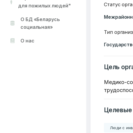
Статус орг
для пожилых людей"
Межрайонн
О БД «Беларусь
социальная»
Тип органи
О нас
Государств
Цель орг
Медико-соц
трудоспос
Целевые
Люди с ин