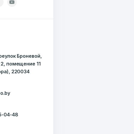
ОТПРАВИТЬ
ондов
ереулок Броневой,
 2, помещение 11
ора), 220034
o.by
35-04-48