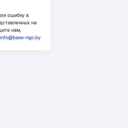
y
шли ошибку в
дставленных на
щите нам,
а
info@basw-ngo.by