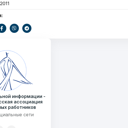
 2011
ать
я:
E-mail
Тем
информации
.by
) 235-04-48
Сообщение
7179
ьной информации -
езисов
сская ассоциация
ых работников
циальные сети
12