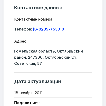
Контактные данные
Добро пожаловать
Контактные номера
Бюро социальной информации
Email:
pr@basw-ngo.by
Телефон:
(8-02357) 53310
Тел./Факс:
+375 (17) 235-04-48
Адрес
Подпишитесь:
Гомельская область, Октябрьский
район, 247300, Октябрьский ул.
Советская, 57
Ваше имя
Дата актуализации
18 ноября, 2011
E-mail
Поделиться: