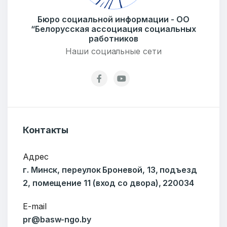
Email:
pr@basw-ngo.by
Тел./Факс:
+375 (17) 235-04-48
Бюро социальной информации - ОО
“Белорусская ассоциация социальных
Подпишитесь:
работников
Наши социальные сети
Ваше имя
Контакты
E-mail
Адрес
г. Минск, переулок Броневой, 13, подъезд
2, помещение 11 (вход со двора), 220034
Тема
E-mail
pr@basw-ngo.by