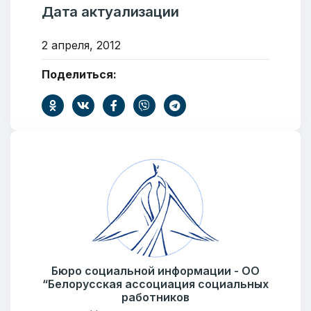
Дата актуализации
2 апреля, 2012
Поделиться:
Добро пожаловать
Бюро социальной информации
Бюро социальной информации - ОО
Email:
pr@basw-ngo.by
“Белорусская ассоциация социальных
Тел./Факс:
+375 (17) 235-04-48
работников