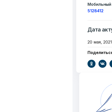
Мобильный 
5128412
Дата акт
20 мая, 2021
Поделитьс
Добро
пожалов
Бюро социальной 
Email:
pr@basw-ngo
Тел./Факс:
+375 (17
Подпишитесь: