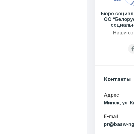
Бюро социал
ОО “Белору
социальн
Наши со
6549
Организаций
Т
3062
Контакты
Публикаций"
Ф
Адрес
Минск, ул. 
E-mail
pr@basw-ng