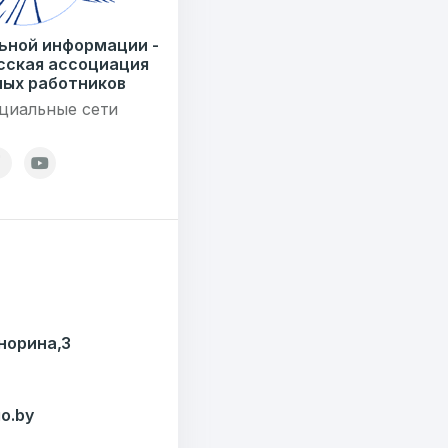
ьной информации -
сская ассоциация
ых работников
циальные сети
7179
езисов
12
ОТПРАВИТЬ
ондов
Кнорина,3
o.by