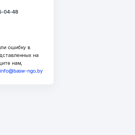
35-04-48
y
шли ошибку в
дставленных на
щите нам,
а
info@basw-ngo.by