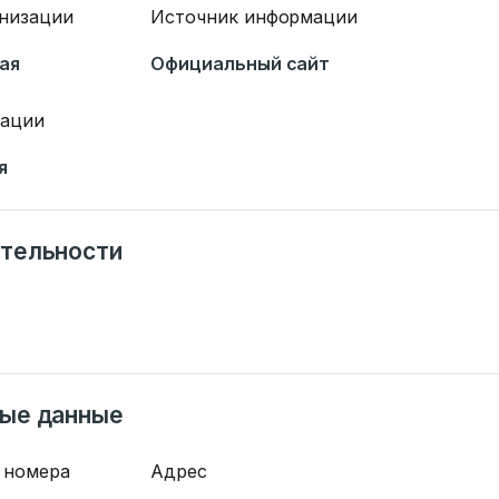
анизации
Источник информации
ая
Официальный сайт
зации
я
тельности
ные данные
 номера
Адрес