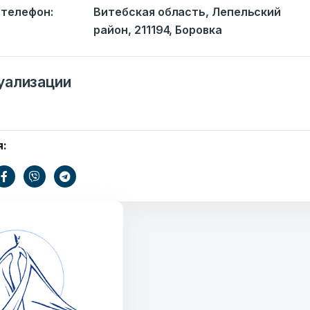
телефон:
Витебская область, Лепельский
район, 211194, Боровка
уализации
я:
Ваше имя
ать
E-mail
Тем
информации
.by
) 235-04-48
Сообщение