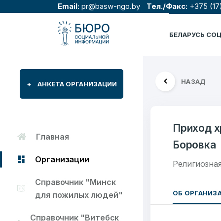
Email:
pr@basw-ngo.by
Тел./Факс:
+375 (17
БЕЛАРУСЬ СО
НАЗАД
+
АНКЕТА ОРГАНИЗАЦИИ
Приход х
Главная
Боровка
Организации
Религиозна
Справочник "Минск
ОБ ОРГАНИЗ
для пожилых людей"
Справочник "Витебск