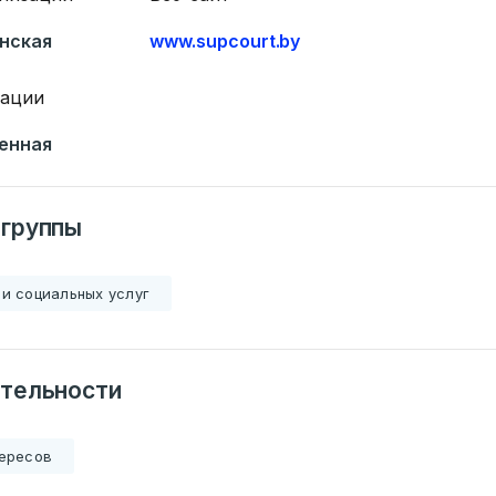
нская
www.supcourt.by
зации
енная
 группы
и социальных услуг
тельности
тересов