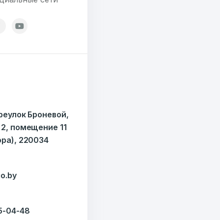
ОТПРАВИТЬ
ондов
ереулок Броневой,
 2, помещение 11
ора), 220034
o.by
35-04-48