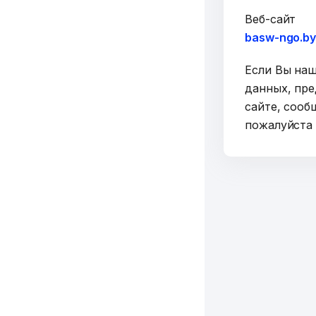
Веб-сайт
basw-ngo.b
Если Вы на
данных, пре
сайте, сооб
пожалуйст