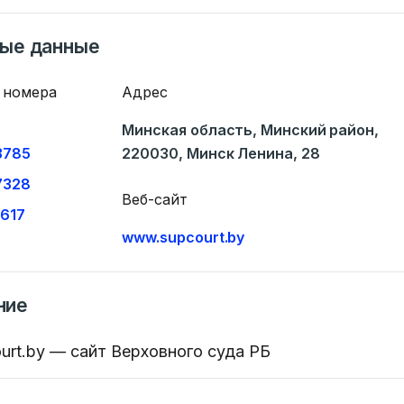
ные данные
 номера
Адрес
Минская область, Минский район,
3785
220030, Минск Ленина, 28
7328
Веб-сайт
1617
www.supcourt.by
ние
rt.by — сайт Верховного суда РБ
Ваше имя