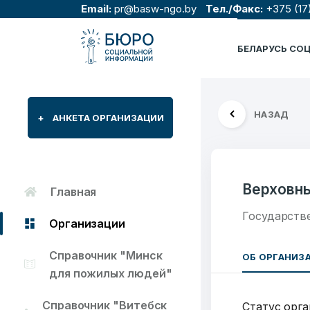
Email:
pr@basw-ngo.by
Тел./Факс:
+375 (17
БЕЛАРУСЬ СО
НАЗАД
+
АНКЕТА ОРГАНИЗАЦИИ
Верховны
Главная
Государств
Организации
Справочник "Минск
ОБ ОРГАНИЗ
для пожилых людей"
Справочник "Витебск
Статус орг