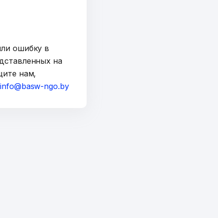
y
шли ошибку в
дставленных на
щите нам,
а
info@basw-ngo.by